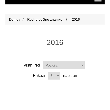
Domov
/
Redne poštne znamke
/
2016
2016
Vrstni red
Prikaži
na stran