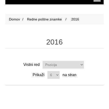
Domov
/
Redne poštne znamke
/
2016
2016
Vrstni red
Prikaži
na stran