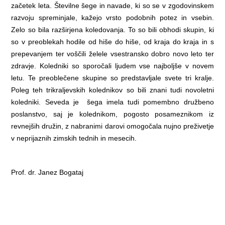
začetek leta. Številne šege in navade, ki so se v zgodovinskem
razvoju spreminjale, kažejo vrsto podobnih potez in vsebin.
Zelo so bila razširjena koledovanja. To so bili obhodi skupin, ki
so v preoblekah hodile od hiše do hiše, od kraja do kraja in s
prepevanjem ter voščili želele vsestransko dobro novo leto ter
zdravje. Koledniki so sporočali ljudem vse najboljše v novem
letu. Te preoblečene skupine so predstavljale svete tri kralje.
Poleg teh trikraljevskih kolednikov so bili znani tudi novoletni
koledniki. Seveda je šega imela tudi pomembno družbeno
poslanstvo, saj je kolednikom, pogosto posameznikom iz
revnejših družin, z nabranimi darovi omogočala nujno preživetje
v neprijaznih zimskih tednih in mesecih.
Prof. dr. Janez Bogataj