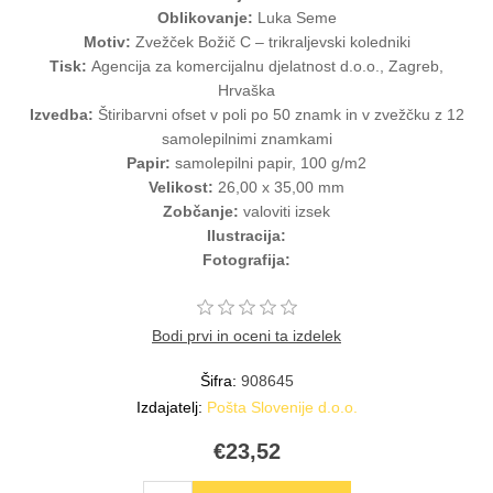
Oblikovanje:
Luka Seme
Motiv:
Zvežček Božič C – trikraljevski koledniki
Tisk:
Agencija za komercijalnu djelatnost d.o.o., Zagreb,
Hrvaška
Izvedba:
Štiribarvni ofset v poli po 50 znamk in v zvežčku z 12
samolepilnimi znamkami
Papir:
samolepilni papir, 100 g/m2
Velikost:
26,00 x 35,00 mm
Zobčanje:
valoviti izsek
Ilustracija:
Fotografija:
Bodi prvi in oceni ta izdelek
Šifra:
908645
Izdajatelj:
Pošta Slovenije d.o.o.
€23,52