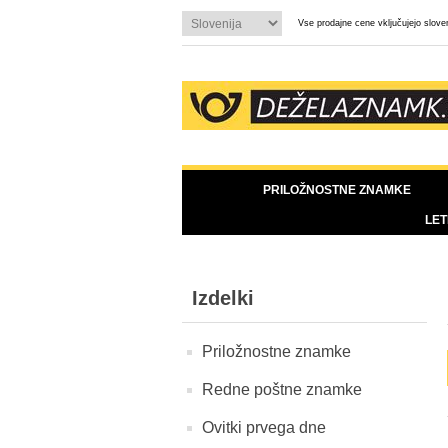
Vse prodajne cene vključujejo slov
PRILOŽNOSTNE ZNAMKE
LET
Izdelki
Priložnostne znamke
Redne poštne znamke
Ovitki prvega dne