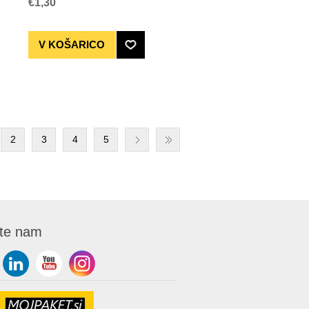
€1,30
2
3
4
5
ite nam