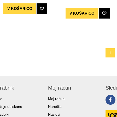
1
rabnik
Moj račun
Sled
je
Moj račun
nje obiskano
Naročila
zdelki
Naslovi