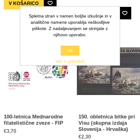
Spletna stran v namen boljše izkušnje in v
analitične namene uporablja neškodljive
piškote. Z nadaljevanjem se strinjate z
njihovo uporabo.
OK
Več o piškotkih
100-letnica Mednarodne
150. obletnica bitke pri
filatelistične zveze - FIP
Visu (skupna izdaja
Slovenija - Hrvaška)
€3,70
€2,30