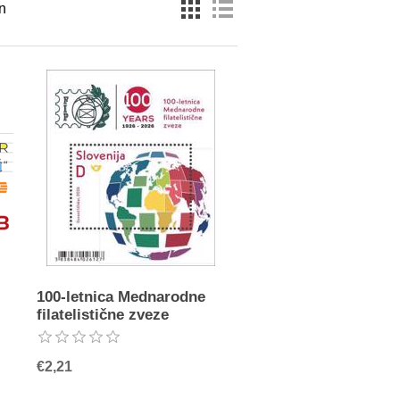
n
100-letnica Mednarodne
filatelistične zveze
€2,21