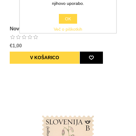
njihovo uporabo.
OK
Novo leto A – darilo in voščilo
Več o piškotkih
€1,00