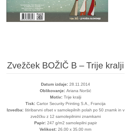
Zvežček BOŽIČ B – Trije kralji
Datum izdaje:
28.11.2014
Oblikovanje:
Ariana Noršić
Motiv:
Trije kralji
Tisk:
Cartor Security Printing S.A., Francija
Izvedba:
štiribarvni ofset v samolepilnih polah po 50 znamk in v
zvežčku z 12 samolepilnimi znamkami
Papir:
247 g/m2 samolepilni papir
Velikost:
26,00 x 35,00 mm