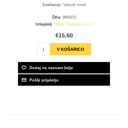
Zobčanje:
Valoviti izsek
Šifra:
900372
Izdajatelj:
Pošta Slovenije d.o.o.
€15,60