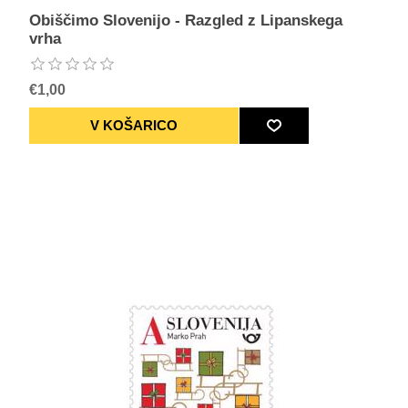
Obiščimo Slovenijo - Razgled z Lipanskega
vrha
€1,00