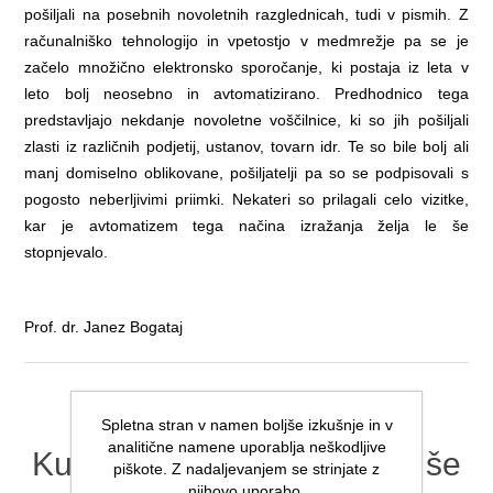
pošiljali na posebnih novoletnih razglednicah, tudi v pismih. Z
računalniško tehnologijo in vpetostjo v medmrežje pa se je
začelo množično elektronsko sporočanje, ki postaja iz leta v
leto bolj neosebno in avtomatizirano. Predhodnico tega
predstavljajo nekdanje novoletne voščilnice, ki so jih pošiljali
zlasti iz različnih podjetij, ustanov, tovarn idr. Te so bile bolj ali
manj domiselno oblikovane, pošiljatelji pa so se podpisovali s
pogosto neberljivimi priimki. Nekateri so prilagali celo vizitke,
kar je avtomatizem tega načina izražanja želja le še
stopnjevalo.
Prof. dr. Janez Bogataj
Spletna stran v namen boljše izkušnje in v
analitične namene uporablja neškodljive
Kupci tega artikla so kupili še
piškote. Z nadaljevanjem se strinjate z
njihovo uporabo.