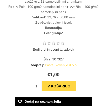
zvežčku z 12 samolepilnimi znamkami
Papir:
Pola: 100 g/m2 samolepilni papir; zvežček: 100 g/m2
samolepilni papir
Velikost:
23,76 x 30,80 mm
Zobčanje:
valoviti izsek
Ilustracija:
Fotografija:
Bodi prvi in oceni ta izdelek
Šifra:
907327
Izdajatelj:
Pošta Slovenije d.o.o.
€1,00