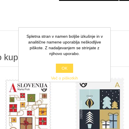
Spletna stran v namen boljše izkušnje in v
analitične namene uporablja neškodljive
piškote. Z nadaljevanjem se strinjate z
njihovo uporabo.
 kupili še
OK
Več o piškotkih