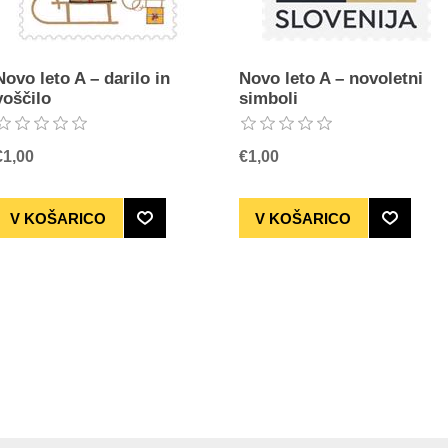
Novo leto A – darilo in
Novo leto A – novoletni
voščilo
simboli
€1,00
€1,00