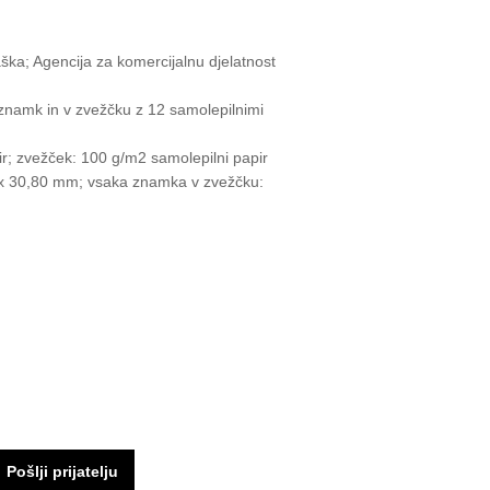
aška; Agencija za komercijalnu djelatnost
0 znamk in v zvežčku z 12 samolepilnimi
ir; zvežček: 100 g/m2 samolepilni papir
 x 30,80 mm; vsaka znamka v zvežčku: