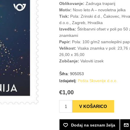
Oblikovanje:
Zadruga traparij
Motiv:
Novo leto A – novoletna jelka
Tisk:
Pola: Zrinski d.d., Čakovec, Hrv
d.o.o., Zagreb, Hrvaška
Izvedba:
Štiribarvni ofset v poli po 5
znamkami
Papir:
Pola: 100 g/m2 samolepilni pap
Velikost:
Vsaka znamka v poli: 23,76
26,00 x 35,00
Zobčanje:
Valoviti izsek
Šifra:
905053
Izdajatelj:
Pošta Slovenije d.o.o.
€1,00