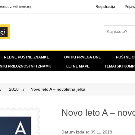
Registracija
Prijav
enski DDV.
Več informacij
REDNE POŠTNE ZNAMKE
OVITKI PRVEGA DNE
POŠTNE C
NIKI PRILOŽNOSTNIH ZNAMK
LETNE MAPE
TEMATSKI KOMP
/
2018
/
Novo leto A – novoletna jelka
Novo leto A – novo
Datum izdaje:
09.11.2018