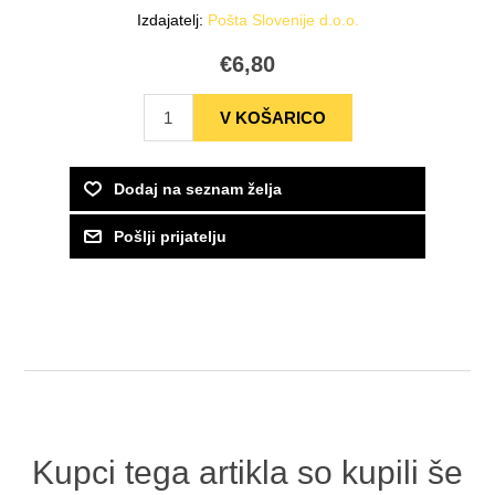
Izdajatelj:
Pošta Slovenije d.o.o.
€6,80
Kupci tega artikla so kupili še