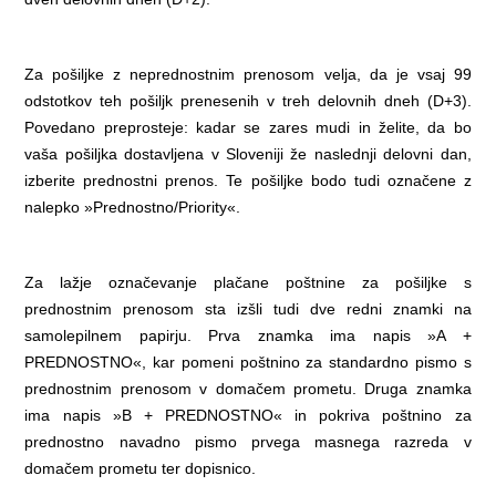
Za pošiljke z neprednostnim prenosom velja, da je vsaj 99
odstotkov teh pošiljk prenesenih v treh delovnih dneh (D+3).
Povedano preprosteje: kadar se zares mudi in želite, da bo
vaša pošiljka dostavljena v Sloveniji že naslednji delovni dan,
izberite prednostni prenos. Te pošiljke bodo tudi označene z
nalepko »Prednostno/Priority«.
Za lažje označevanje plačane poštnine za pošiljke s
prednostnim prenosom sta izšli tudi dve redni znamki na
samolepilnem papirju. Prva znamka ima napis »A +
PREDNOSTNO«, kar pomeni poštnino za standardno pismo s
prednostnim prenosom v domačem prometu. Druga znamka
ima napis »B + PREDNOSTNO« in pokriva poštnino za
prednostno navadno pismo prvega masnega razreda v
domačem prometu ter dopisnico.