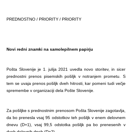
PREDNOSTNO / PRIORITY / PRIORITY
Novi redni znamki na samolepilnem papirju
Pošta Slovenije je 1. julija 2021 uvedla novo storitev, in sicer
prednostni prenos pisemskih pošiljk v notranjem prometu. S
tem se uvaja prenos pošiljk dveh hitrosti, kar pomeni tudi večje
spremembe v organizaciji dela Pošte Slovenije.
Za pošiljke s prednostnim prenosom Pošta Slovenije zagotavlja,
da bo prenesla vsaj 95 odstotkov teh pošiljk v enem delovnem
dnevu (D+1), vsaj 99,5 odstotka pošiljk pa bo prenesenih v
dveh delovnih dneh (D+2).