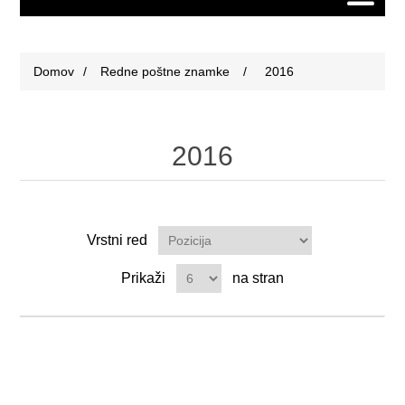
Domov
/
Redne poštne znamke
/
2016
2016
Vrstni red
Prikaži
na stran