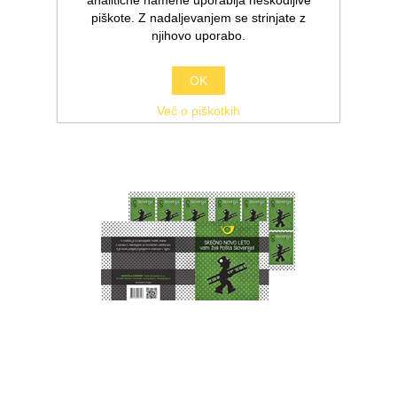
analitične namene uporablja neškodljive
piškote. Z nadaljevanjem se strinjate z
njihovo uporabo.
OK
Več o piškotkih